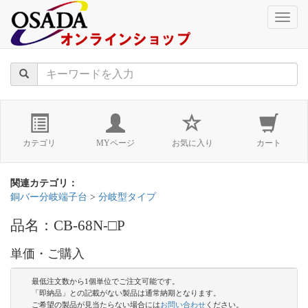
naviga
カテゴリ
MYページ
お気に入り
カート
関連カテゴリ：
銅バー分岐端子台
>
分岐型タイプ
品名：CB-68N-□P
単価・ご購入
最低注文数から1個単位でご注文可能です。
「即納品」との記載がない製品は通常納期となります。
ご希望の製品が見当たらない場合には
お問い合わせ
ください。