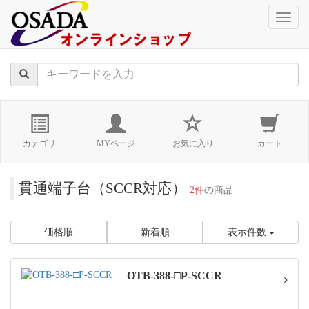
naviga
カテゴリ
MYページ
お気に入り
カート
貫通端子台（SCCR対応）
2件
の商品
価格順
新着順
表示件数
OTB-388-□P-SCCR