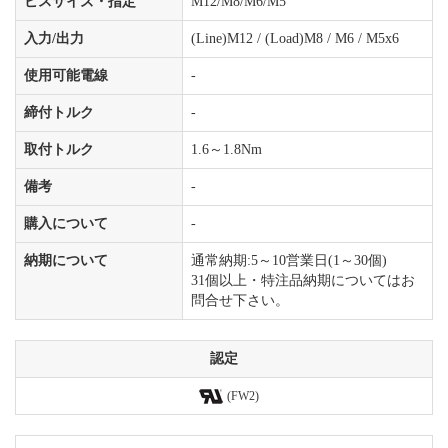
ビスサイズ・指定
M12/M8/M6/M5
入力/出力
(Line)M12 / (Load)M8 / M6 / M5x6
使用可能電線
-
締付トルク
-
取付トルク
1.6～1.8Nm
備考
-
購入について
-
納期について
通常納期:5～10営業日(1～30個)
31個以上・特注品納期についてはお
問合せ下さい。
認定
(FW2)