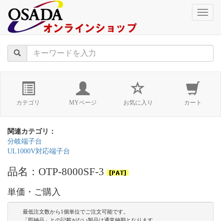
naviga
カテゴリ
MYページ
お気に入り
カート
関連カテゴリ：
分岐端子台
UL1000V対応端子台
品名：OTP-8000SF-3
単価・ご購入
最低注文数から1個単位でご注文可能です。
「即納品」との記載がない製品は通常納期となります。