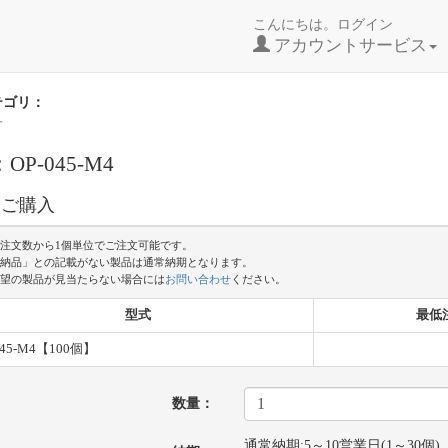
こんにちは。ログイン
アカウントサービス
テゴリ：
子
OP-045-M4
・ご購入
注文数から1個単位でご注文可能です。
納品」との記載がない製品は通常納期となります。
望の製品が見当たらない場合には
お問い合わせ
ください。
型式
最低
045-M4【100個】
数量：
通常納期:5～10営業日(1～30個)