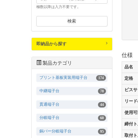
極数以降は入力不要です。
検索
即納品から探す
仕様
製品カテゴリ
品名
プリント基板実装用端子台
174
定格
ビスサ
中継端子台
78
リード
貫通端子台
44
使用可
分岐端子台
60
締付ト
銅バー分岐端子台
95
取付ト