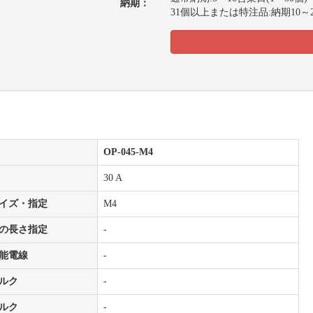
納期：
31個以上または特注品:納期10～
OP-045-M4
30 A
イズ・指定
M4
の長さ指定
-
能電線
-
ルク
-
ルク
-