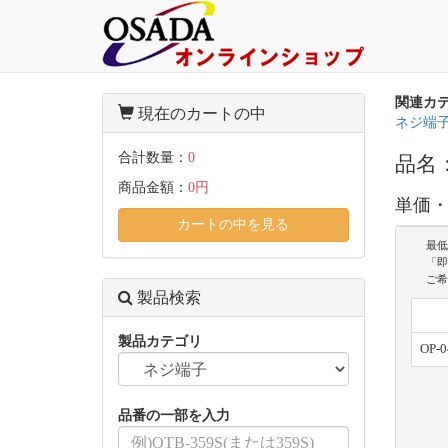
関連カ
現在のカートの中
ネジ端
合計数量：
0
品名：
商品金額：
0円
単価
カートの中を見る
最低
「即
ご希
製品検索
製品カテゴリ
OP-
品番の一部を入力