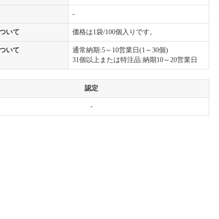
-
ついて
価格は1袋/100個入りです。
ついて
通常納期:5～10営業日(1～30個)
31個以上または特注品:納期10～20営業日
認定
-