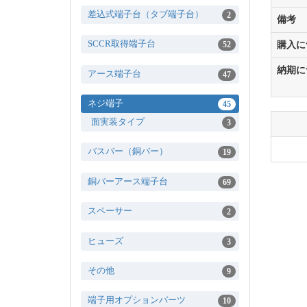
差込式端子台（タブ端子台）
2
備考
SCCR取得端子台
購入に
52
納期に
アース端子台
47
ネジ端子
45
面実装タイプ
3
バスバー（銅バー）
19
銅バーアース端子台
69
スペーサー
2
ヒューズ
3
その他
9
端子用オプションパーツ
10