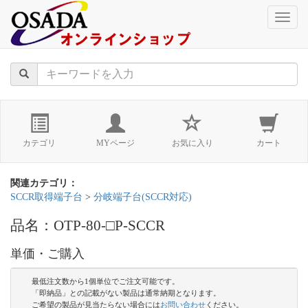
naviga
カテゴリ
MYページ
お気に入り
カート
関連カテゴリ：
SCCR取得端子台
>
分岐端子台(SCCR対応)
品名：OTP-80-□P-SCCR
単価・ご購入
最低注文数から1個単位でご注文可能です。
「即納品」との記載がない製品は通常納期となります。
ご希望の製品が見当たらない場合には
お問い合わせ
ください。