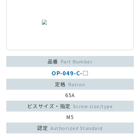
品番
Part Number
OP-049-C-□
定格
Ration
65A
ビスサイズ・指定
Screw size/type
M5
認定
Authorized Standard