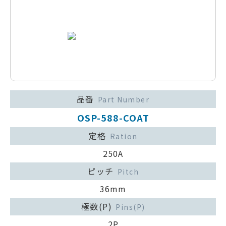
品番
Part Number
OSP-588-COAT
定格
Ration
250A
ピッチ
Pitch
36mm
極数(P)
Pins(P)
2P