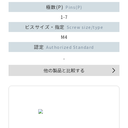
極数(P)
Pins(P)
1-7
ビスサイズ・指定
Screw size/type
M4
認定
Authorized Standard
-
他の製品と比較する