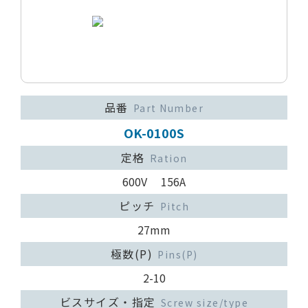
品番
Part Number
OK-0100S
定格
Ration
600V 156A
ピッチ
Pitch
27mm
極数(P)
Pins(P)
2-10
ビスサイズ・指定
Screw size/type