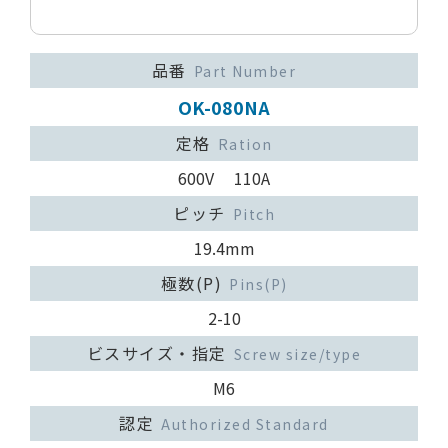
品番
Part Number
OK-080NA
定格
Ration
600V 110A
ピッチ
Pitch
19.4mm
極数(P)
Pins(P)
2-10
ビスサイズ・指定
Screw size/type
M6
認定
Authorized Standard