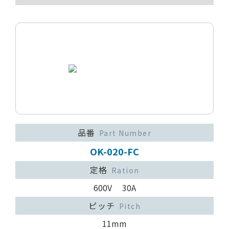
品番
Part Number
OK-020-FC
定格
Ration
600V 30A
ピッチ
Pitch
11mm