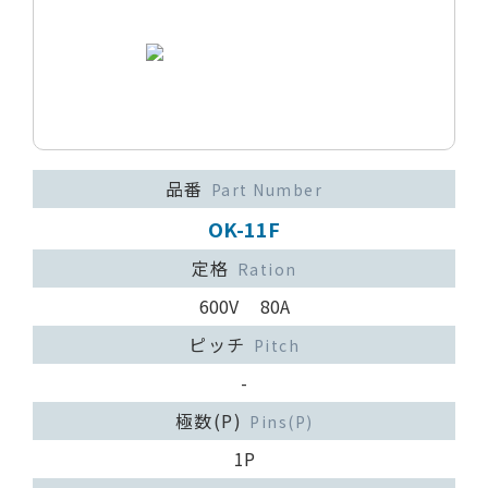
品番
Part Number
OK-11F
定格
Ration
600V 80A
ピッチ
Pitch
-
極数(P)
Pins(P)
1P