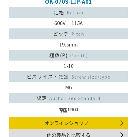
OK-070S-□P-A01
定格
Ration
600V 115A
ピッチ
Pitch
19.5mm
極数(P)
Pins(P)
1-10
ビスサイズ・指定
Screw size/type
M6
認定
Authorized Standard
オンラインショップ
他の製品と比較する