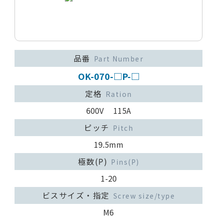
品番
Part Number
OK-070-□P-□
定格
Ration
600V 115A
ピッチ
Pitch
19.5mm
極数(P)
Pins(P)
1-20
ビスサイズ・指定
Screw size/type
M6