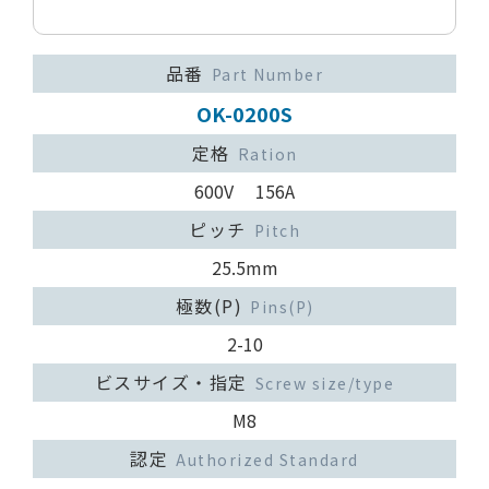
品番
Part Number
OK-0200S
定格
Ration
600V 156A
ピッチ
Pitch
25.5mm
極数(P)
Pins(P)
2-10
ビスサイズ・指定
Screw size/type
M8
認定
Authorized Standard