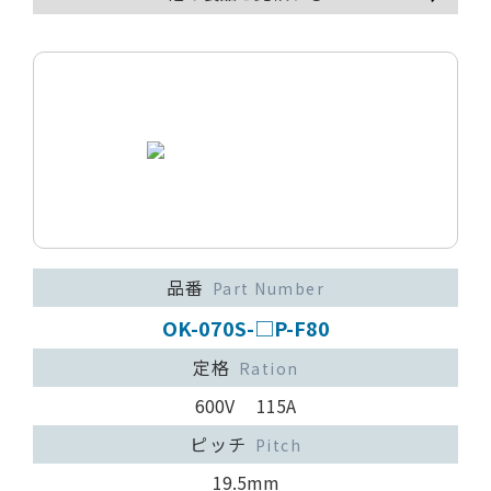
品番
Part Number
OK-070S-□P-F80
定格
Ration
600V 115A
ピッチ
Pitch
19.5mm