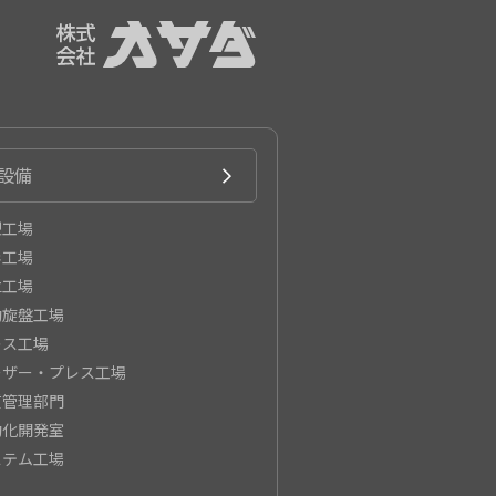
設備
型工場
形工場
立工場
動旋盤工場
レス工場
ーザー・プレス工場
質管理部門
動化開発室
ステム工場