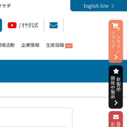
English Site
オサダ
ショップ
オンライン
環境活動
企業情報
生産設備
New!
開発中製品
新製品･