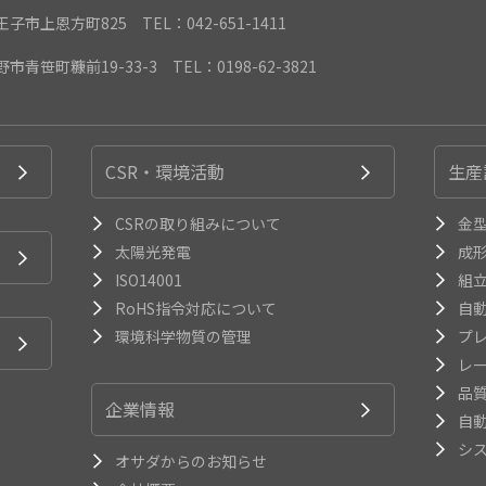
都八王子市上恩方町825
TEL：042-651-1411
遠野市青笹町糠前19-33-3
TEL：0198-62-3821
CSR・環境活動
生産
CSRの取り組みについて
金
太陽光発電
成
ISO14001
組
RoHS指令対応について
自
環境科学物質の管理
プ
レ
品
企業情報
自
シ
オサダからのお知らせ