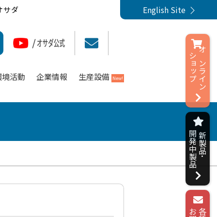
English Site
オサダ
ショップ
オンライン
環境活動
企業情報
生産設備
New!
開発中製品
新製品･