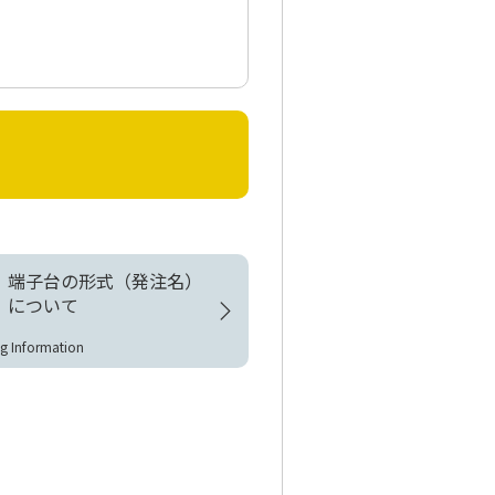
-□-□
-□-□
端子台の形式（発注名）
について
g Information