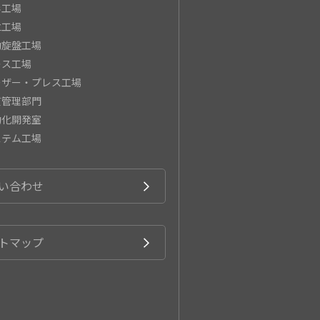
形工場
立工場
動旋盤工場
レス工場
ーザー・プレス工場
質管理部門
動化開発室
ステム工場
い合わせ
トマップ