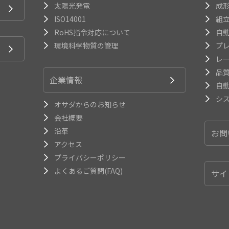
太陽光発電
成
ISO14001
組
RoHS指令対応について
自
環境科学物質の管理
プ
レ
品
企業情報
自
シ
オサダからのお知らせ
会社概要
沿革
お問
アクセス
プライバシーポリシー
よくあるご質問(FAQ)
サイ