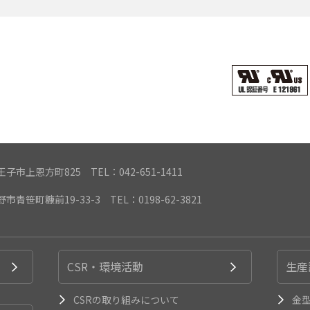
都八王子市上恩方町825
TEL：042-651-1411
遠野市青笹町糠前19-33-3
TEL：0198-62-3821
CSR・環境活動
生産
CSRの取り組みについて
金