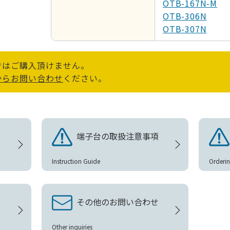
OTB-167N-M
OTB-306N
OTB-307N
OTB-420N
OTB-650
ではご購入頂けません。
OTB-819-B-□P
からお問い合わせ
ください。
OTB-819-M-□P
OTB-945-1
OTB-945-2
OULP-947-B
OULP-947-M
端子台の取扱注意事項
OULP-948-B
OULP-948-M
Instruction Guide
Orderin
OULP-948F-B-3
その他のお問い合わせ
Other inquiries