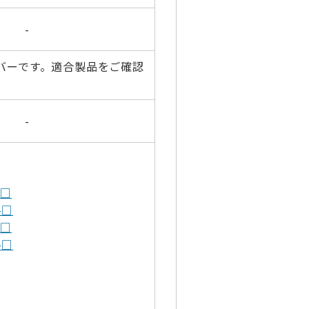
-
バーです。適合製品をご確認
-
-□
-□
-□
-□