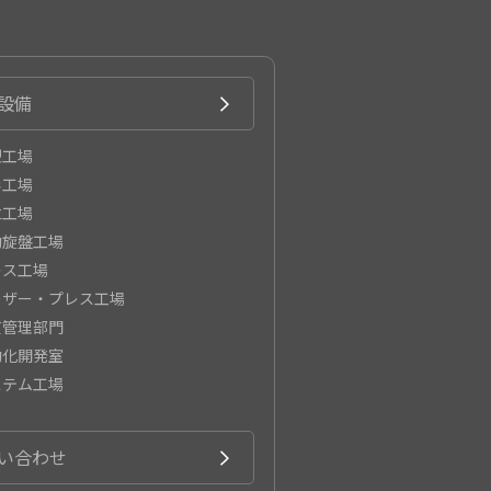
設備
型工場
形工場
立工場
動旋盤工場
レス工場
ーザー・プレス工場
質管理部門
動化開発室
ステム工場
い合わせ