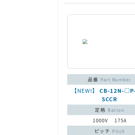
品番
Part Number
【NEW!】
CB-12N-□P
SCCR
定格
Ration
1000V 175A
ピッチ
Pitch