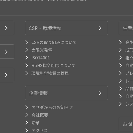
CSR・環境活動
生産
CSRの取り組みについて
金
太陽光発電
成
ISO14001
組
RoHS指令対応について
自
環境科学物質の管理
プ
レ
品
企業情報
自
シ
オサダからのお知らせ
会社概要
沿革
お問
アクセス