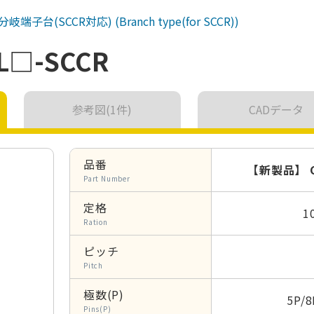
分岐端子台(SCCR対応)
(Branch type(for SCCR))
L□-SCCR
参考図(1件)
CADデータ
品番
【新製品】 CB
Part Number
定格
1
Ration
ピッチ
Pitch
極数(P)
5P/8
Pins(P)