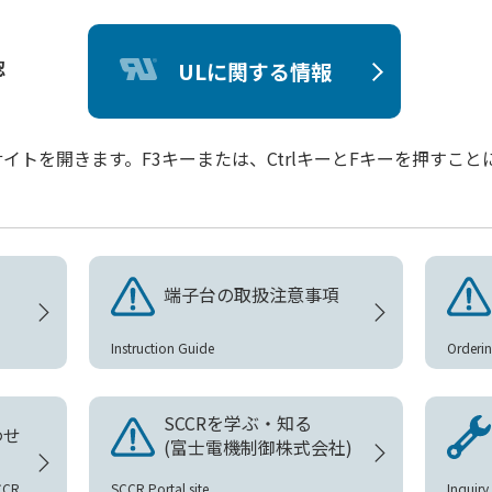
認
ULに関する情報
のサイトを開きます。F3キーまたは、CtrlキーとFキーを押すこ
端子台の取扱注意事項
Instruction Guide
Orderin
SCCRを学ぶ・知る
わせ
(富士電機制御株式会社)
CCR
SCCR Portal site
Inquir