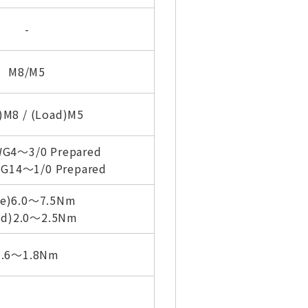
-
M8/M5
)M8 / (Load)M5
WG4～3/0 Prepared
WG14～1/0 Prepared
ne)6.0～7.5Nm
ad)2.0～2.5Nm
1.6～1.8Nm