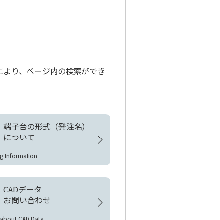
とにより、ページ内の検索ができ
端子台の形式（発注名）
について
g Information
CADデータ
お問い合わせ
y about CAD Data