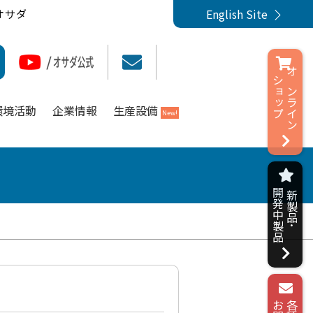
English Site
オサダ
ショップ
オンライン
環境活動
企業情報
生産設備
New!
開発中製品
新製品･