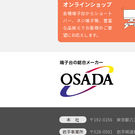
オンラインショップ
各種端子台からショート
バー、ネジ端子等、豊富
な品揃えでお客様のご要
望にお応えします。
本 社
〒192-0156 東京
岩手事業所
〒028-0501 岩手県