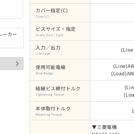
カバー指定(C)
Cover(C)
ビスサイズ・指定
レーカー
Screw Size / type
入力／出力
(Line
Line Load
(Line)A
使用可能電線
(Load)A
Wire Range
(Li
結線ビス締付トルク
(Lo
Tightening Torque
本体取付トルク
Mounting Torque
▼三菱電機