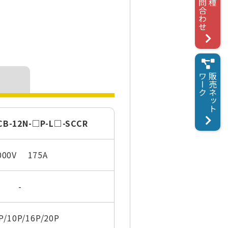
お問合わせ
各種
ワーク
販売ネット
-12N-□P-L□-SCCR
000V 175A
-
P/10P/16P/20P