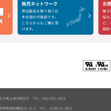
販売ネットワーク
お
弊社製品を取り扱う日
端子
本全国の代理店です。
悩み
こちらからもご購入頂
ど、
けます。
相談
都八王子市上恩方町825
TEL：042-651-1411
遠野市青笹町糠前19-33-3
TEL：0198-62-3821