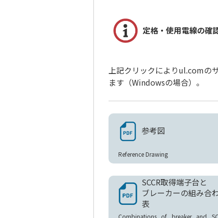
定格・使用電線の確
上記クリックによりul.com
ます（Windowsの場合）。
参考図
Reference Drawing
SCCR取得端子台と
ブレーカーの組み合
表
Combinations of breaker and S