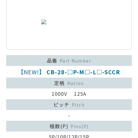
品番
Part Number
【NEW!】
CB-28-□P-M□-L□-SCCR
定格
Ration
1000V 125A
ピッチ
Pitch
-
極数(P)
Pins(P)
5P/10P/12P/15P