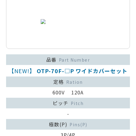
品番
Part Number
【NEW!】
OTP-70F-□P ワイドカバーセット
定格
Ration
600V 120A
ピッチ
Pitch
-
極数(P)
Pins(P)
3P/4P