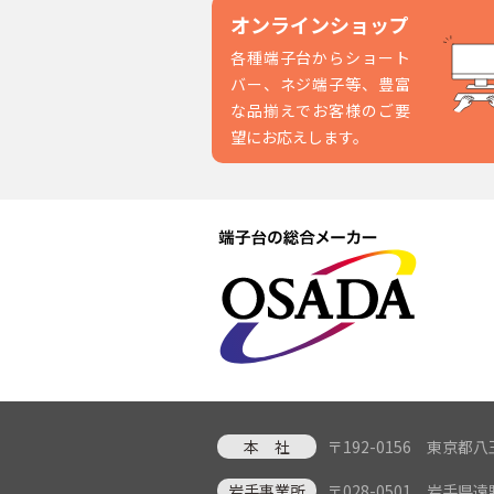
オンラインショップ
各種端子台からショート
バー、ネジ端子等、豊富
な品揃えでお客様のご要
望にお応えします。
本 社
〒192-0156 東京
岩手事業所
〒028-0501 岩手県