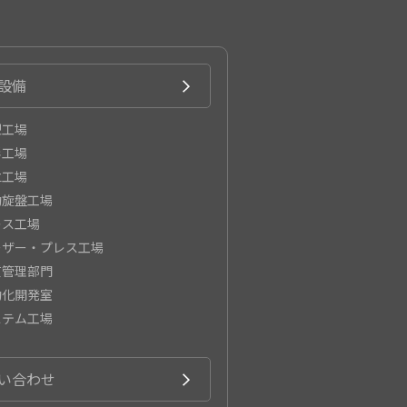
設備
型工場
形工場
立工場
動旋盤工場
レス工場
ーザー・プレス工場
質管理部門
動化開発室
ステム工場
い合わせ