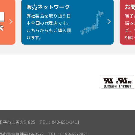
販売ネットワーク
お
弊社製品を取り扱う日
端子
本全国の代理店です。
悩み
こちらからもご購入頂
ど、
けます。
相談
都八王子市上恩方町825
TEL：042-651-1411
遠野市青笹町糠前19-33-3
TEL：0198-62-3821