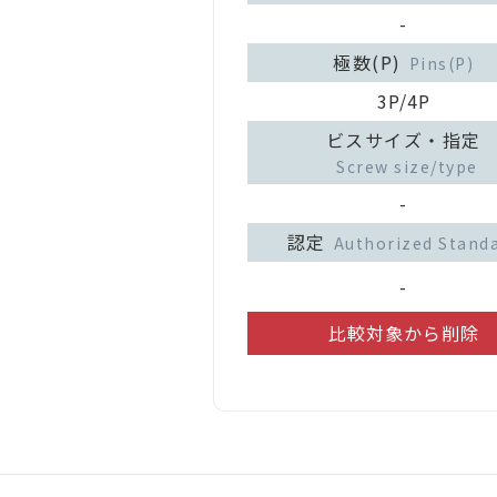
-
極数(P)
Pins(P)
3P/4P
ビスサイズ・指定
Screw size/type
-
認定
Authorized Stand
-
比較対象から削除