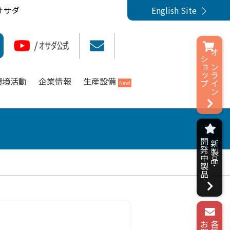
English Site
オサダ
ショップ
オンライン
環境活動
企業情報
生産設備
New!
開発中製品
新製品･