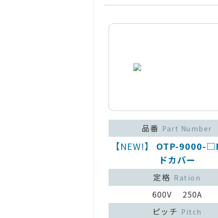
品番
Part Number
【NEW!】
OTP-9000-
ドカバー
定格
Ration
600V 250A
ピッチ
Pitch