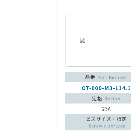
品番
Part Number
OT-009-M3-L14.1
定格
Ration
25A
ビスサイズ・指定
Screw size/type