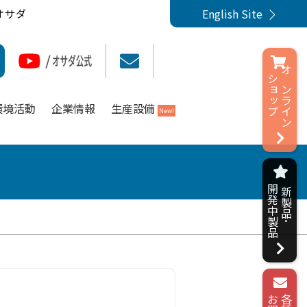
English Site
オサダ
ショップ
オンライン
環境活動
企業情報
生産設備
New!
開発中製品
新製品･