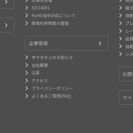
ISO14001
組
RoHS指令対応について
自
環境科学物質の管理
プ
レ
品
企業情報
自
シ
オサダからのお知らせ
会社概要
沿革
お問
アクセス
プライバシーポリシー
よくあるご質問(FAQ)
サイ