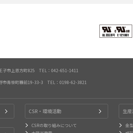
都八王子市上恩方町825
TEL：042-651-1411
遠野市青笹町糠前19-33-3
TEL：0198-62-3821
CSR・環境活動
生産
CSRの取り組みについて
金
太陽光発電
成