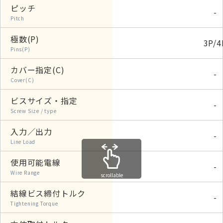
ピッチ
-
Pitch
極数(P)
3P/4
Pins(P)
カバー指定(C)
-
Cover(C)
ビスサイズ・指定
-
Screw Size / type
入力／出力
-
Line Load
使用可能電線
-
Wire Range
scrollable
結線ビス締付トルク
-
Tightening Torque