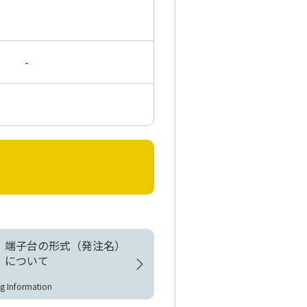
-
端子台の形式（発注名）
について
g Information