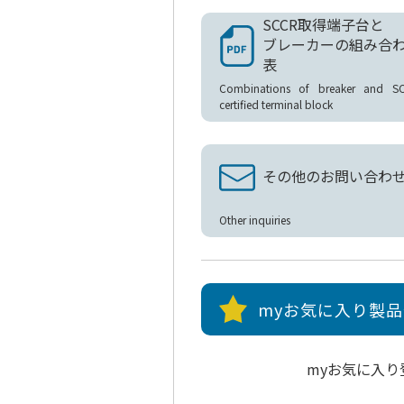
SCCR取得端子台と
ブレーカーの組み合
表
Combinations of breaker and S
certified terminal block
その他のお問い合わ
Other inquiries
myお気に入り製
myお気に入