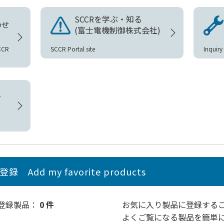
SCCRを学ぶ・知る
わせ
(富士電機制御株式会社)
CCR
SCCR Portal site
Inquir
せ
品登録
Add my favorite products
り登録製品：
0 件
お気に入り製品
に登録する
よくご覧になる製品を簡単