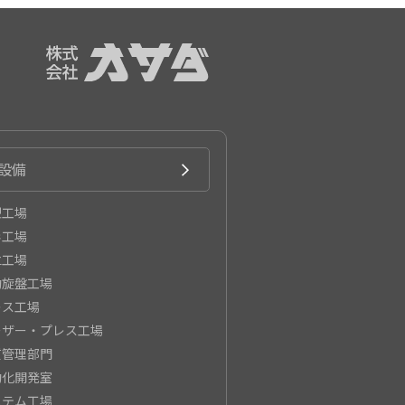
設備
型工場
形工場
立工場
動旋盤工場
レス工場
ーザー・プレス工場
質管理部門
動化開発室
ステム工場