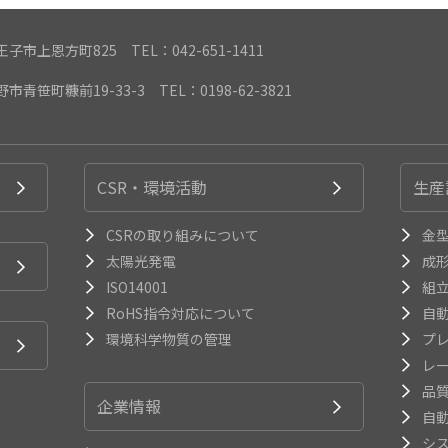
都八王子市上恩方町825
TEL：042-651-1411
遠野市青笹町糠前19-33-3
TEL：0198-62-3821
CSR・環境活動
生産
CSRの取り組みについて
金
太陽光発電
成
ISO14001
組
RoHS指令対応について
自
環境科学物質の管理
プ
レ
品
企業情報
自
シ