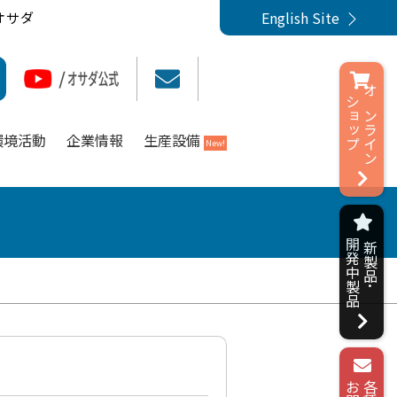
English Site
オサダ
ショップ
オンライン
環境活動
企業情報
生産設備
New!
開発中製品
新製品･