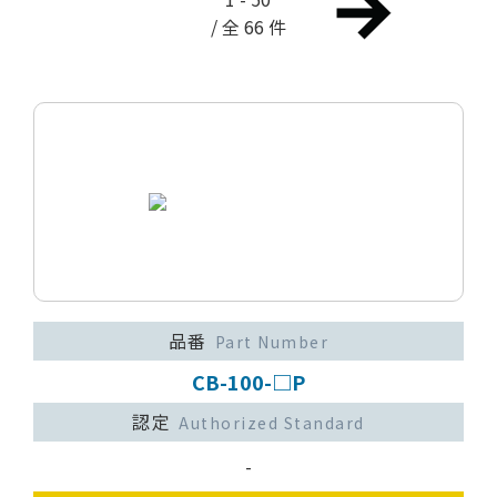
/ 全 66 件
品番
Part Number
CB-100-□P
認定
Authorized Standard
-