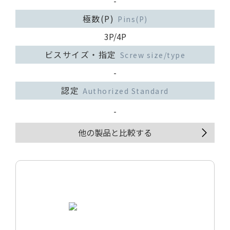
-
極数(P)
Pins(P)
3P/4P
ビスサイズ・指定
Screw size/type
-
認定
Authorized Standard
-
他の製品と比較する