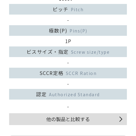
ピッチ
Pitch
-
極数(P)
Pins(P)
1P
ビスサイズ・指定
Screw size/type
-
SCCR定格
SCCR Ration
-
認定
Authorized Standard
-
他の製品と比較する