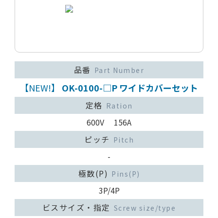
品番
Part Number
【NEW!】
OK-0100-□P ワイドカバーセット
定格
Ration
600V 156A
ピッチ
Pitch
-
極数(P)
Pins(P)
3P/4P
ビスサイズ・指定
Screw size/type