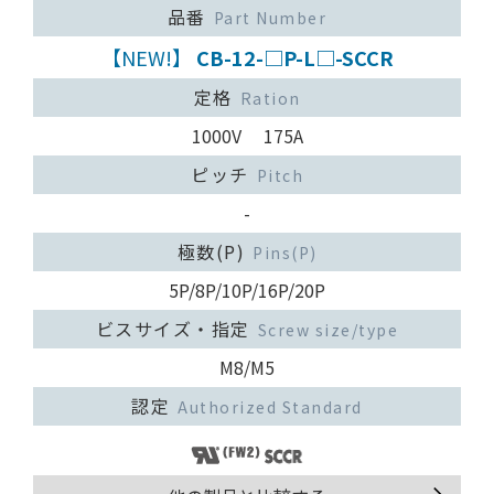
品番
Part Number
【NEW!】
CB-12-□P-L□-SCCR
定格
Ration
1000V 175A
ピッチ
Pitch
-
極数(P)
Pins(P)
5P/8P/10P/16P/20P
ビスサイズ・指定
Screw size/type
M8/M5
認定
Authorized Standard