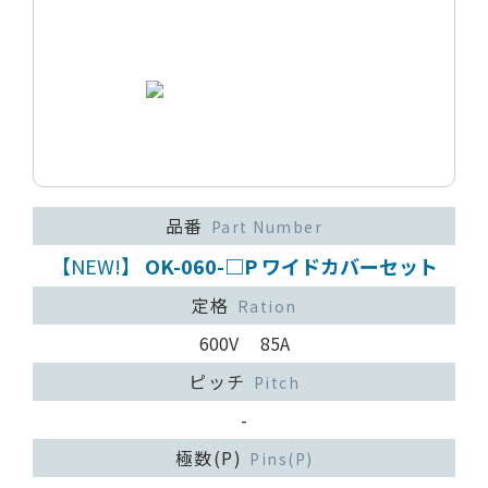
品番
Part Number
【NEW!】
OK-060-□P ワイドカバーセット
定格
Ration
600V 85A
ピッチ
Pitch
-
極数(P)
Pins(P)