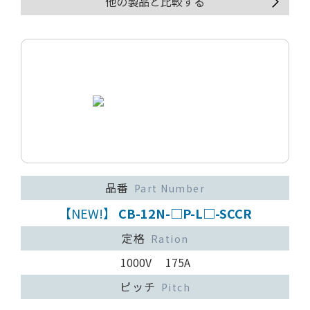
他の製品と比較する
品番
Part Number
【NEW!】
CB-12N-□P-L□-SCCR
定格
Ration
1000V 175A
ピッチ
Pitch