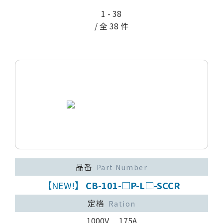
1 - 38
/ 全 38 件
品番
Part Number
【NEW!】
CB-101-□P-L□-SCCR
定格
Ration
1000V 175A