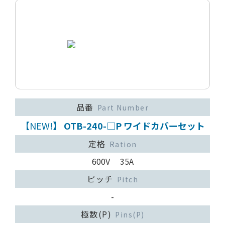
品番
Part Number
【NEW!】
OTB-240-□P ワイドカバーセット
定格
Ration
600V 35A
ピッチ
Pitch
-
極数(P)
Pins(P)