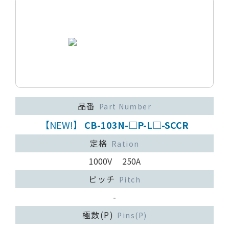
品番
Part Number
【NEW!】
CB-103N-□P-L□-SCCR
定格
Ration
1000V 250A
ピッチ
Pitch
-
極数(P)
Pins(P)