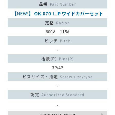
品番
Part Number
【NEW!】
OK-070-□P ワイドカバーセット
定格
Ration
600V 115A
ピッチ
Pitch
-
極数(P)
Pins(P)
3P/4P
ビスサイズ・指定
Screw size/type
-
認定
Authorized Standard
-