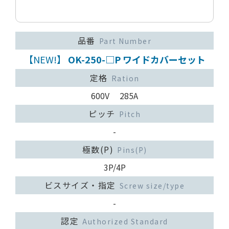
品番
Part Number
【NEW!】
OK-250-□P ワイドカバーセット
定格
Ration
600V 285A
ピッチ
Pitch
-
極数(P)
Pins(P)
3P/4P
ビスサイズ・指定
Screw size/type
-
認定
Authorized Standard