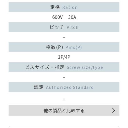
定格
Ration
600V 30A
ピッチ
Pitch
-
極数(P)
Pins(P)
3P/4P
ビスサイズ・指定
Screw size/type
-
認定
Authorized Standard
-
他の製品と比較する