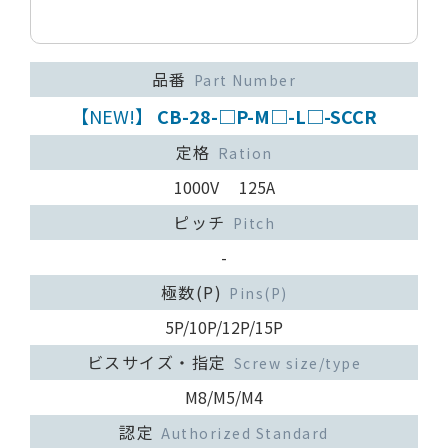
品番
Part Number
【NEW!】
CB-28-□P-M□-L□-SCCR
定格
Ration
1000V 125A
ピッチ
Pitch
-
極数(P)
Pins(P)
5P/10P/12P/15P
ビスサイズ・指定
Screw size/type
M8/M5/M4
認定
Authorized Standard