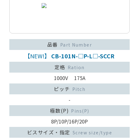
品番
Part Number
【NEW!】
CB-101N-□P-L□-SCCR
定格
Ration
1000V 175A
ピッチ
Pitch
-
極数(P)
Pins(P)
8P/10P/16P/20P
ビスサイズ・指定
Screw size/type